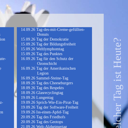
Tag-des-mit-Creme-gefüllten-
OneWe
s
Donuts
Tag des
tion
Tag der Demokratie
Tag der 
Welcher Tag ist Heute?
Tag der Bildungsfreiheit
Weltschi
Weltlymphomtag
Tag der
Tag des Punktes
Tag der
ute-
Tag für den Schutz der
Tag des
Ozonschicht
Tag der
e
Tag der Amerikanischen
Comicb
Legion
Tag des 
Sammel-Steine-Tag
Tag der
Tag des Cheeseburgers
Tag für 
Tag des Respekts
Beseiti
Glasrecyclingtag
Europäi
Lungentag
Tag des
z-
Sprich-Wie-Ein-Pirat-Tag
Tag der
Tag der Software-Freiheit
Welttou
en
Iss-einen-Apfel-Tag
Zerdrüc
Tag des Friedhofs
Welt-To
Tag des Geotops
Tag-der
Welt-Alzheimertag
Tag des