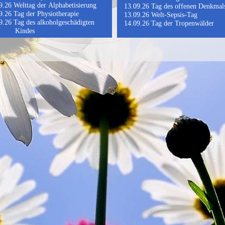
Welttag der Alphabetisierung
Tag des offenen Denkmal
Tag der Physiotherapie
Welt-Sepsis-Tag
Tag des alkoholgeschädigten
Tag der Tropenwälder
Kindes