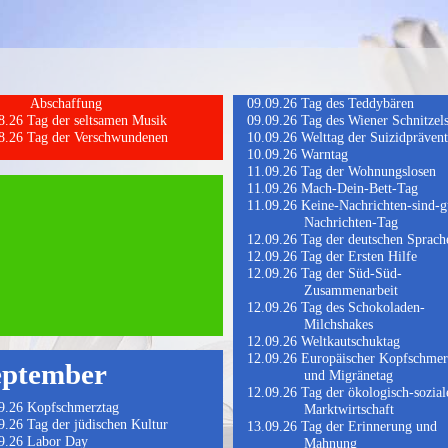
Abschaffung
Tag des Teddybären
Tag der seltsamen Musik
Tag des Wiener Schnitzel
Tag der Verschwundenen
Welttag der Suizidpräven
Warntag
Tag der Wohnungslosen
Mach-Dein-Bett-Tag
Keine-Nachrichten-sind-g
Nachrichten-Tag
Tag der deutschen Sprach
Tag der Ersten Hilfe
Tag der Süd-Süd-
Zusammenarbeit
Tag des Schokoladen-
Milchshakes
Weltkautschuktag
Europäischer Kopfschmer
eptember
und Migränetag
Tag der ökologisch-sozial
Kopfschmerztag
Marktwirtschaft
Tag der jüdischen Kultur
Tag der Erinnerung und
Labor Day
Mahnung