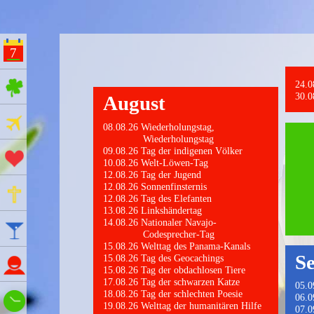
7
ges Feiertage
August
Ferien
Wiederholungstag,
Wiederholungstag
Tag der indigenen Völker
Aktionstage
Welt-Löwen-Tag
Tag der Jugend
Sonnenfinsternis
Gedenktage
Tag des Elefanten
Linkshändertag
Nationaler Navajo-
Feiertage
Codesprecher-Tag
Welttag des Panama-Kanals
S
Tag des Geocachings
Namenstage
Tag der obdachlosen Tiere
Tag der schwarzen Katze
Tag der schlechten Poesie
Wie spät ist es?
Welttag der humanitären Hilfe