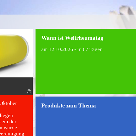
Wann ist Weltrheumatag
am
12.10.2026
- in 67 Tagen
©
.Oktober
Produkte zum Thema
liegen
ein der
en wurde
Vereinigung