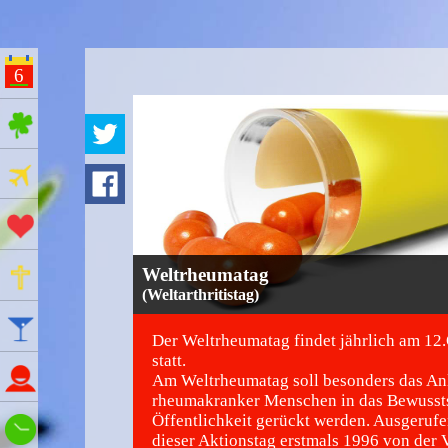
6
ges Feiertage
Ferien
Aktionstage
Gedenktage
Weltrheumatag
(Weltarthritistag)
Feiertage
Der Weltrheumatag findet jährlich am 12
statt.
Namenstage
Am Weltrheumatag soll besonders das An
rheumakranker Menschen in das Bewussts
Öffentlichkeit gerückt werden. Ausgeruf
Wie spät ist es?
dieser Aktionstag erstmals 1996 von der 