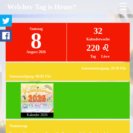
☰
Welcher Tag is Heute?
32
Samstag
8
Kalenderwoche
220
♌
August 2026
Tag
Löwe
Sonnenuntergang: 20:36 Uhr
Sonnenaufgang: 06:02 Uhr
Kalender 2026
Namenstag: