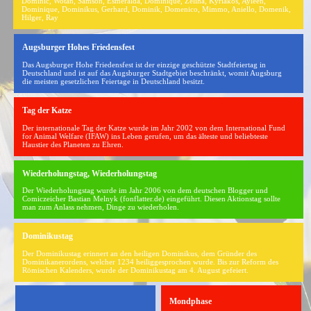
Dominic, Wotan, Samson, Esmeralda, Dominique, Zeliha, Kyriakos, Ayleen,
Dominique, Dominikus, Gerhard, Dominik, Domenico, Mimmo, Aniello, Domenik,
Hilger, Ray
Augsburger Hohes Friedensfest
Das Augsburger Hohe Friedensfest ist der einzige geschützte Stadtfeiertag in
Deutschland und ist auf das Augsburger Stadtgebiet beschränkt, womit Augsburg
die meisten gesetzlichen Feiertage in Deutschland besitzt.
Tag der Katze
Der internationale Tag der Katze wurde im Jahr 2002 von dem International Fund
for Animal Welfare (IFAW) ins Leben gerufen, um das älteste und beliebteste
Haustier des Planeten zu Ehren.
Wiederholungstag, Wiederholungstag
Der Wiederholungstag wurde im Jahr 2006 von dem deutschen Blogger und
Comiczeicher Bastian Melnyk (fonflatter.de) eingeführt. Diesen Aktionstag sollte
man zum Anlass nehmen, Dinge zu wiederholen.
Dominikustag
Der Dominikustag erinnert an den heiligen Dominikus, dem Gründer des
Dominikanerordens, welcher 1234 heiliggesprochen wurde. Bis zur Reform des
Römischen Kalenders, wurde der Dominikustag am 4. August gefeiert.
Mondphase