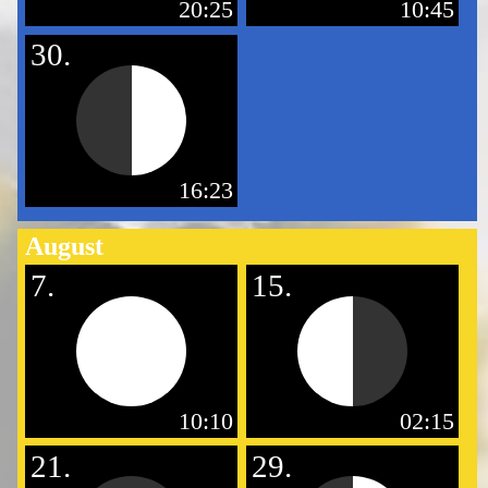
20:25
10:45
30.
16:23
August
7.
15.
10:10
02:15
21.
29.