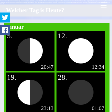
Deprecated: Function strftime() is deprecated since 8.1, use IntlDateFormatter::format() instead in /var/customers/webs/knurd/welcher-tag-ist-heute.org/wtih/head.php on line
☰
7 Deprecated: Function strftime() is deprecated since 8.1, use IntlDateFormatter::format() instead in /var/customers/webs/knurd/welcher-tag-ist-heute.org/wtih/head.php on
line 21
Welcher Tag is Heute?
Januar
5.
12.
20:47
12:34
19.
28.
23:13
01:07