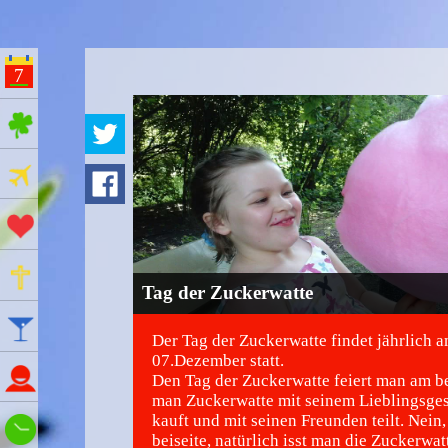
7
ges Feiertage
Ferien
Aktionstage
Gedenktage
Tag der Zuckerwatte
Feiertage
Der Tag der Zuckerwatte findet jährlich 
07.Dezember statt.
Namenstage
Den Tag der Zuckerwatte feiert man am b
man Zuckerwatte mit seinem Lieblingsg
kauft und mit seinen Freunden teilt. Nein
Wie spät ist es?
beiseite, natürlich isst man die Zuckerwatt