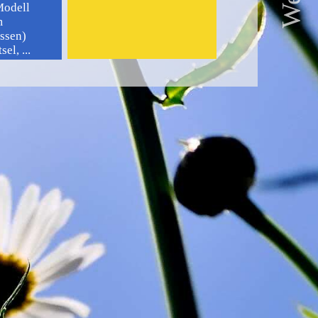
Modell
m
issen)
l, ...