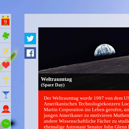
9
ges Feiertage
Ferien
Aktionstage
Gedenktage
Weltraumtag
(Space Day)
Feiertage
Der Weltraumtag wurde 1997 von dem U
Amerikanischen Technologiekonzern Lo
Namenstage
Martin Corporation ins Leben gerufen, um
jungen Amerikaner zu motivieren Mathem
andere Wissenschaftliche Fächer zu studi
Wie spät ist es?
ehemalige Astronaut Senator John Glenn 