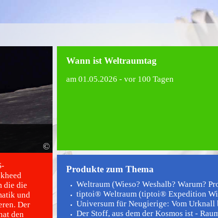
Wann ist Weltraumtag
am
01.05.2026
- vor 100 Tagen
©
S-
Produkte zum Thema
ckheed
Weltraum (Wieso? Weshalb? Warum? Prof
 die die
tiptoi® Weltraum (tiptoi® Expedition W
atik und
Universum für Neugierige: Vom Urknall 
eren. Der
Der Stoff, aus dem der Kosmos ist - Raum,
hat den