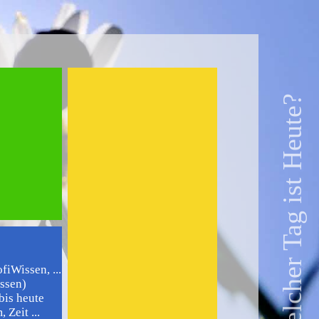
Welcher Tag ist Heute?
iWissen, ...
issen)
bis heute
 Zeit ...