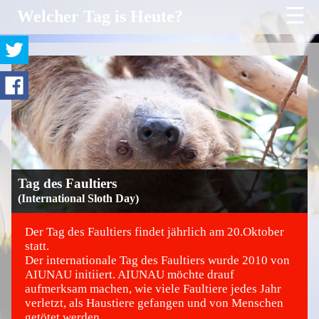
☰
Welcher Tag is Heute?
Tag des Faultiers
(International Sloth Day)
Der Tag des Faultiers findet jährlich am 20.Oktober
statt.
Der internationale Tag des Faultiers wurde 2010 von
©
AIUNAU initiiert. AIUNAU möchte drauf
aufmerksam machen, wie viele Faultiere jedes Jahr
verletzt, als Haustiere gefangen und von Menschen
getötet werden.