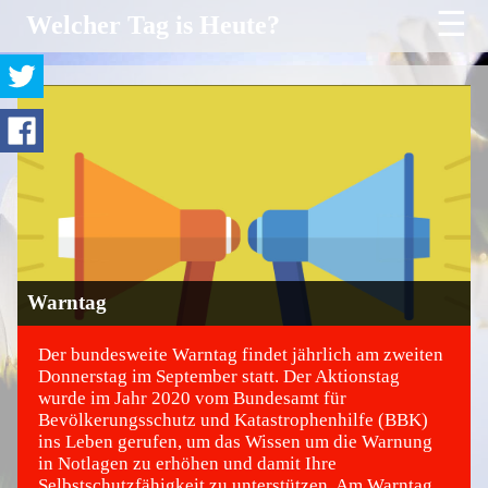
☰
Welcher Tag is Heute?
Warntag
Der bundesweite Warntag findet jährlich am zweiten
Donnerstag im September statt. Der Aktionstag
wurde im Jahr 2020 vom Bundesamt für
©
Bevölkerungsschutz und Katastrophenhilfe (BBK)
ins Leben gerufen, um das Wissen um die Warnung
in Notlagen zu erhöhen und damit Ihre
Selbstschutzfähigkeit zu unterstützen. Am Warntag