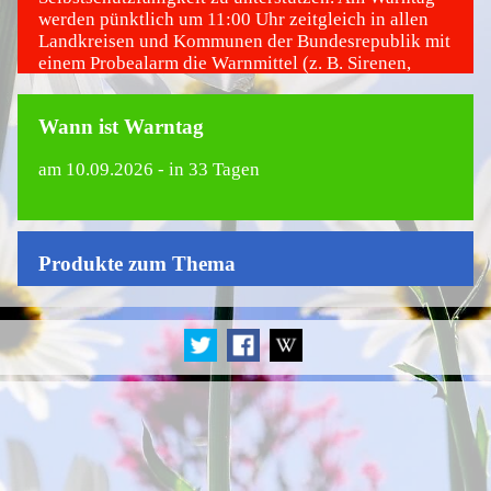
werden pünktlich um 11:00 Uhr zeitgleich in allen
Landkreisen und Kommunen der Bundesrepublik mit
einem Probealarm die Warnmittel (z. B. Sirenen,
Warn-Apps, digitale Werbeflächen) ausgelöst. Mit
den Probewarnungen am Warntag möchte man vor
Wann ist Warntag
allen die bundesweit einheitlichen Sirenensignale
bekannter machen und der Bevölkerung Funktion
am
10.09.2026
- in 33 Tagen
und Ablauf der Warnung näher bringen.
Produkte zum Thema