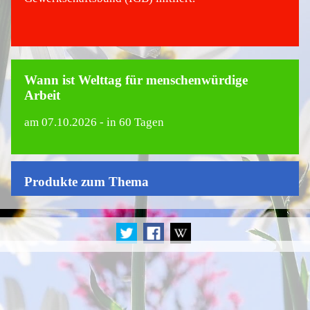
Wann ist Welttag für menschenwürdige
Arbeit
am
07.10.2026
- in 60 Tagen
Produkte zum Thema