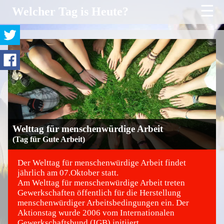
☰
Welcher Tag is Heute?
Welttag für menschenwürdige Arbeit
(Tag für Gute Arbeit)
Der Welttag für menschenwürdige Arbeit findet
jährlich am 07.Oktober statt.
Am Welttag für menschenwürdige Arbeit treten
©
Gewerkschaften öffentlich für die Herstellung
menschenwürdiger Arbeitsbedingungen ein. Der
Aktionstag wurde 2006 vom Internationalen
Gewerkschaftsbund (IGB) initiiert.