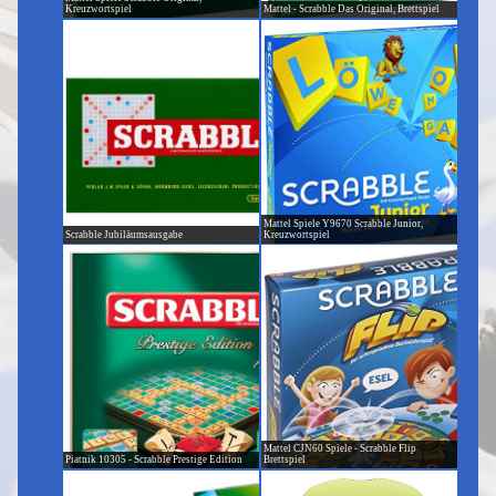
Kreuzwortspiel
Mattel - Scrabble Das Original, Brettspiel
Mattel Spiele Y9670 Scrabble Junior,
Scrabble Jubiläumsausgabe
Kreuzwortspiel
Mattel CJN60 Spiele - Scrabble Flip
Piatnik 10305 - Scrabble Prestige Edition
Brettspiel