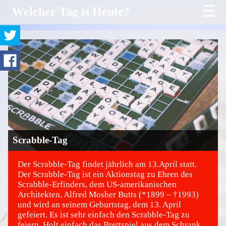
☰
Welcher Tag is Heute?
Scrabble-Tag
Der Scrabble-Tag findet jährlich am 13.April statt.
Der Scrabble-Tag ist ein Aktionstag zu Ehren des
Scrabble-Erfinders, dem US-amerikanischen
©
Architekten, Alfred Mosher Butts (*1899 – †1993)
und wird an seinem Geburtstag, dem 13. April
gefeiert. Es ist sehr einfach den Scrabble-Tag zu
feiern. Holt einfach das Brettspiel aus dem Schrank,