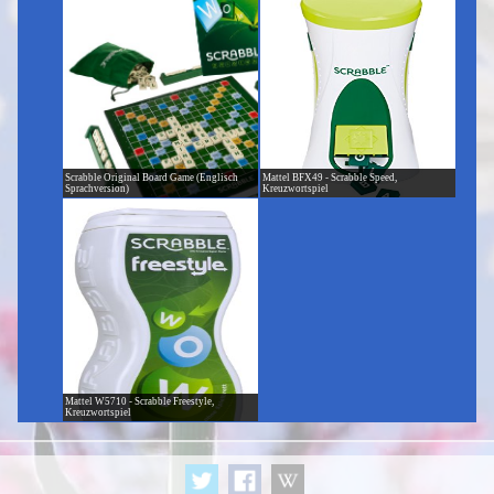
Scrabble Original Board Game (Englisch
Mattel BFX49 - Scrabble Speed,
Sprachversion)
Kreuzwortspiel
Mattel W5710 - Scrabble Freestyle,
Kreuzwortspiel