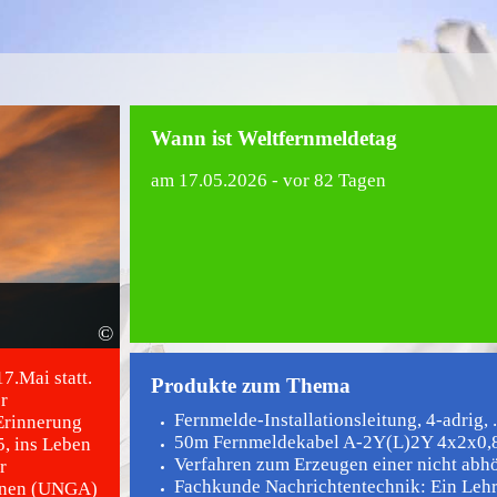
Wann ist Weltfernmeldetag
am
17.05.2026
- vor 82 Tagen
©
7.Mai statt.
Produkte zum Thema
r
Fernmelde-Installationsleitung, 4-adrig, .
Erinnerung
50m Fernmeldekabel A-2Y(L)2Y 4x2x0,8
, ins Leben
Verfahren zum Erzeugen einer nicht abhö
r
Fachkunde Nachrichtentechnik: Ein Lehrb
onen (UNGA)