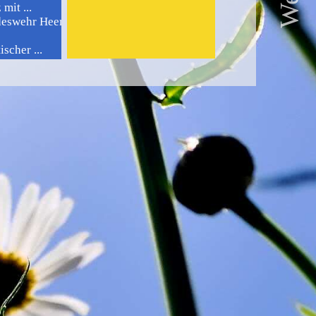
mit ...
swehr Heer ...
scher ...