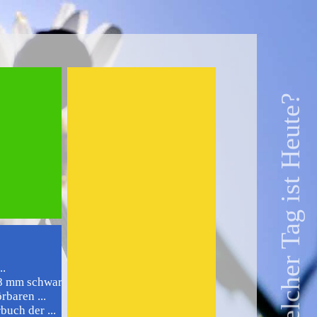
Welcher Tag ist Heute?
..
 mm schwarz ...
rbaren ...
uch der ...