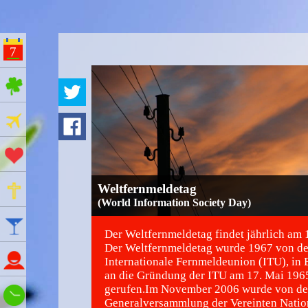
7
ges Feiertage
Ferien
Aktionstage
Gedenktage
Weltfernmeldetag
(World Information Society Day)
Feiertage
Der Weltfernmeldetag findet jährlich am 1
Der Weltfernmeldetag wurde 1967 von de
Namenstage
Internationale Fernmeldeunion (ITU), in 
an die Gründung der ITU am 17. Mai 1965
gerufen.Im November 2006 wurde von de
Wie spät ist es?
Generalversammlung der Vereinten Nati