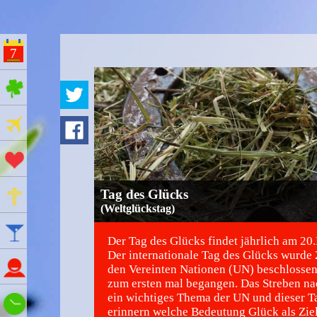
7
ges Feiertage
Ferien
Aktionstage
Gedenktage
Tag des Glücks
(Weltglückstag)
Feiertage
Der Tag des Glücks findet jährlich am 20.
Der internationale Tag des Glücks wurde
Namenstage
den Vereinten Nationen (UN) beschlosse
zum ersten mal begangen. Das Streben na
ein wichtiges Thema der UN und dieser Ta
Wie spät ist es?
erinnern welche Bedeutung Glück als Zie