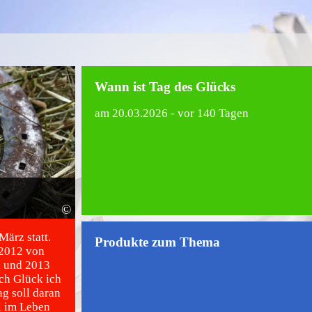
Wann ist Tag des Glücks
am
20.03.2026
- vor 140 Tagen
©
März statt.
Produkte zum Thema
 2012 von
n und 2013
ch Glück ich
g soll daran
l im Leben