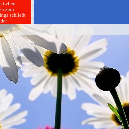
s Leben
gen zum
ings schließt
 der
rdiniert.
en,
m Aktionstag