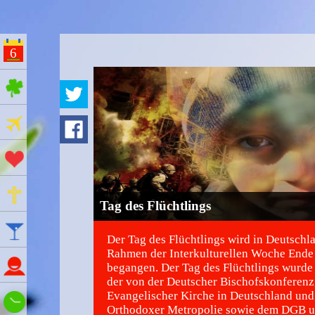
6
ges Feiertage
Ferien
Aktionstage
Gedenktage
Tag des Flüchtlings
Feiertage
Der Tag des Flüchtlings wird in Deutschl
Rahmen der Interkulturellen Woche Ende
Namenstage
begangen. Der Tag des Flüchtlings wurde
der von der Deutscher Bischofskonferenz
Evangelischer Kirche in Deutschland und
Wie spät ist es?
Orthodoxer Metropolie sowie dem DGB u