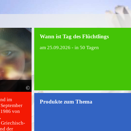
Wann ist Tag des Flüchtlings
am
25.09.2026
- in 50 Tagen
©
and im
Produkte zum Thema
 September
 1986 von
,
 Griechisch-
nd der