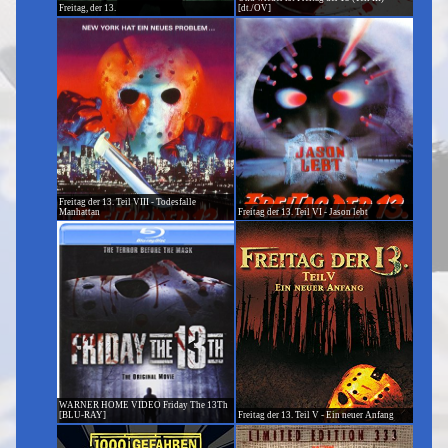
Freitag, der 13.
[dt./OV]
Freitag der 13. Teil VIII - Todesfalle
Manhattan
Freitag der 13. Teil VI - Jason lebt
WARNER HOME VIDEO Friday The 13Th
[BLU-RAY]
Freitag der 13. Teil V - Ein neuer Anfang