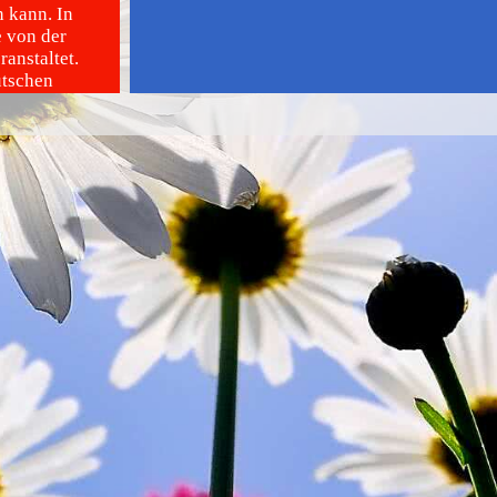
 kann. In
e von der
anstaltet.
utschen
ste Hilfe