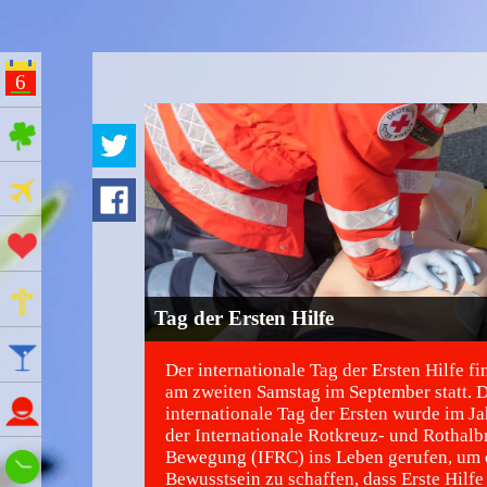
6
ges Feiertage
Ferien
Aktionstage
Gedenktage
Tag der Ersten Hilfe
Feiertage
Der internationale Tag der Ersten Hilfe fi
am zweiten Samstag im September statt. 
Namenstage
internationale Tag der Ersten wurde im J
der Internationale Rotkreuz- und Rothal
Bewegung (IFRC) ins Leben gerufen, um 
Wie spät ist es?
Bewusstsein zu schaffen, dass Erste Hilfe