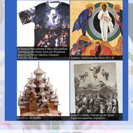
In Nomine Patre Herren T-Shirt Blau Raffael
Verklärung des Herrn Jesus mit Propheten
Mose Elija Petrus Jakobus Johannes
XXXXL 4XL 60
Symbol, Verklärung des Herrn 40 x 40
Raffael Gemälde Verklärung des Herrn
PUZZLE 3D PAPPE
Aquatinta aquatint acquaforte