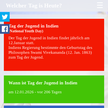
☰
Welcher Tag is Heute?
Tag der Jugend in Indien
(National Youth Day)
Der Tag der Jugend in Indien findet jährlich am
12.Januar statt.
Indiens Regierung bestimmte den Geburtstag des
Philosophen Swami Vivekananda (12. Jan. 1863)
zum Tag der Jugend.
Wann ist Tag der Jugend in Indien
am
12.01.2026
- vor 206 Tagen