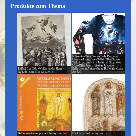
Produkte zum Thema
In Nomine Patre Damen Lady Designer
Langarm Longsleeve T-Shirt Blau Raffael
Verklärung des Herrn Jesus mit Propheten
Mose Elija Petrus Jakobus Johannes
Raffael Gemälde Verklärung des Herrn
Erläuchtung Auferstehung Halleluja Kunst
Aquatinta aquatint acquaforte
Art Rel
Orthodoxe Gesänge - Verklärung des Herrn
Flachrelief Verklärung des Herrn