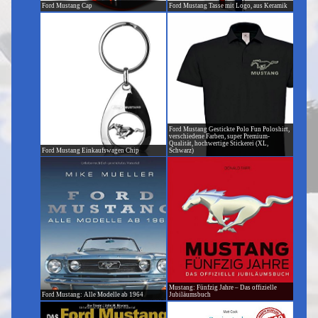
Ford Mustang Cap
Ford Mustang Tasse mit Logo, aus Keramik
Ford Mustang Gestickte Polo Fun Poloshirt,
verschiedene Farben, super Premium-
Qualität, hochwertige Stickerei (XL,
Ford Mustang Einkaufswagen Chip
Schwarz)
Mustang: Fünfzig Jahre – Das offizielle
Ford Mustang: Alle Modelle ab 1964
Jubiläumsbuch