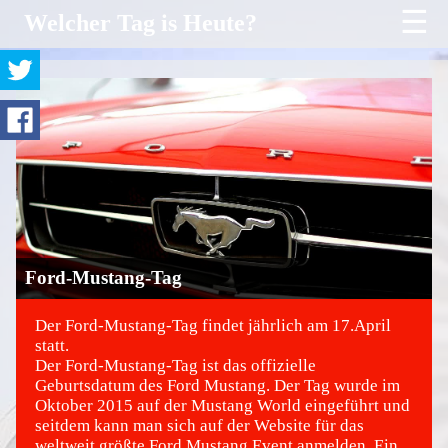
☰
Welcher Tag is Heute?
Ford-Mustang-Tag
Der Ford-Mustang-Tag findet jährlich am 17.April
statt.
Der Ford-Mustang-Tag ist das offizielle
©
Geburtsdatum des Ford Mustang. Der Tag wurde im
Oktober 2015 auf der Mustang World eingeführt und
seitdem kann man sich auf der Website für das
weltweit größte Ford Mustang Event anmelden. Ein