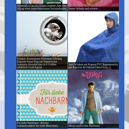
Schantall, tu ma die Omma winken! Aus dem
Alltag eines unerschrockenen Sozialarbeiters
Immer lächeln und winken ...
Winken Astronauten-Weltraum Öffnung
Digitale Szene Digitale Wandsticker
Startseite Abziehbilder in 8 Größen
Anti Winken mit Kapuze PVC Regenponcho
erhältlich Groß digital
mit Kaputze für Fahrrad Fahrer blau
Für liebe Nachbarn!: (Kleine
Aufmerksamkeit für liebe Menschen)
Meine teuflischen Nachbarn