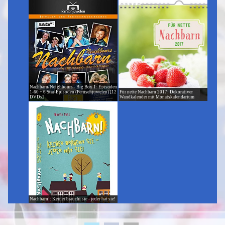
Nachbarn/Neighbours - Big Box 1: Episoden
1-60 + 6 Star-Episoden (Fernsehjuwelen) [12
Für nette Nachbarn 2017: Dekorativer
DVDs]
Wandkalender mit Monatskalendarium
Nachbarn!: Keiner braucht sie - jeder hat sie!