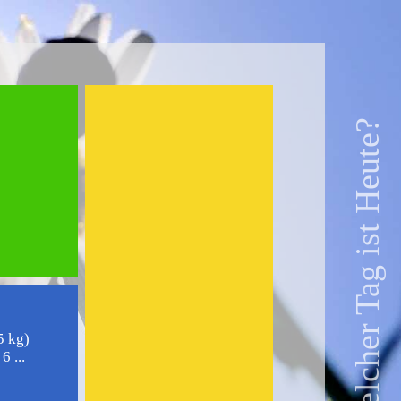
Welcher Tag ist Heute?
5 kg)
 ...