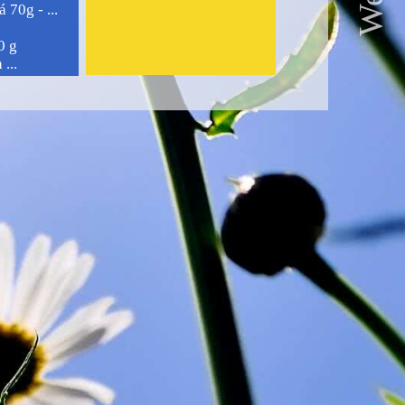
 70g - ...
0 g
...