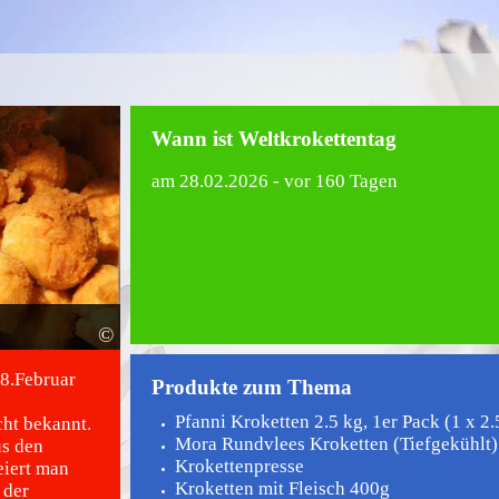
Wann ist Weltkrokettentag
am
28.02.2026
- vor 160 Tagen
©
28.Februar
Produkte zum Thema
Pfanni Kroketten 2.5 kg, 1er Pack (1 x 2.
cht bekannt.
Mora Rundvlees Kroketten (Tiefgekühlt) 6
us den
Krokettenpresse
eiert man
Kroketten mit Fleisch 400g
 der