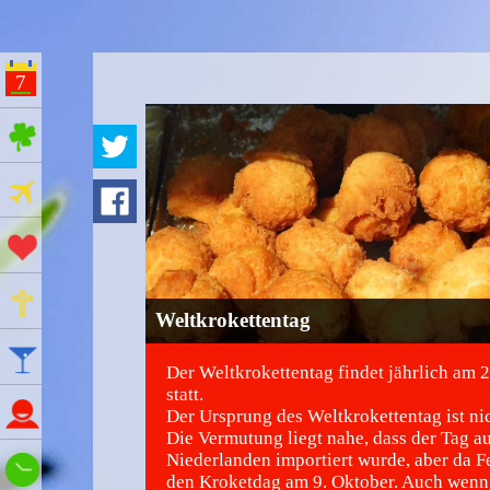
7
ges Feiertage
Ferien
Aktionstage
Gedenktage
Weltkrokettentag
Feiertage
Der Weltkrokettentag findet jährlich am 
statt.
Namenstage
Der Ursprung des Weltkrokettentag ist ni
Die Vermutung liegt nahe, dass der Tag a
Niederlanden importiert wurde, aber da F
Wie spät ist es?
den Kroketdag am 9. Oktober. Auch wenn