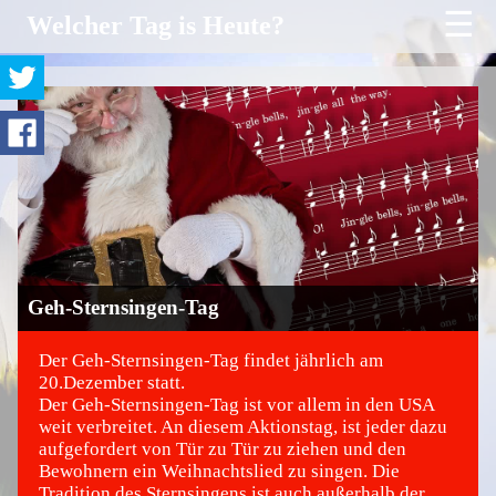
☰
Welcher Tag is Heute?
Geh-Sternsingen-Tag
Der Geh-Sternsingen-Tag findet jährlich am
©
20.Dezember statt.
Der Geh-Sternsingen-Tag ist vor allem in den USA
weit verbreitet. An diesem Aktionstag, ist jeder dazu
aufgefordert von Tür zu Tür zu ziehen und den
Bewohnern ein Weihnachtslied zu singen. Die
Tradition des Sternsingens ist auch außerhalb der