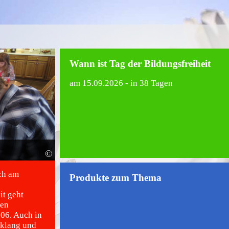
Wann ist Tag der Bildungsfreiheit
am
15.09.2026
- in 38 Tagen
©
ich am
Produkte zum Thema
it geht
hen
06. Auch in
nklang und