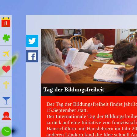
8
ges Feiertage
Ferien
Aktionstage
Gedenktage
Tag der Bildungsfreiheit
Feiertage
Der Tag der Bildungsfreiheit findet jährl
15.September statt.
Namenstage
Der Internationale Tag der Bildungsfreihe
zurück auf eine Initiative von französisc
Hausschülern und Hauslehrern im Jahr 20
Wie spät ist es?
anderen Ländern fand die Idee schnell A