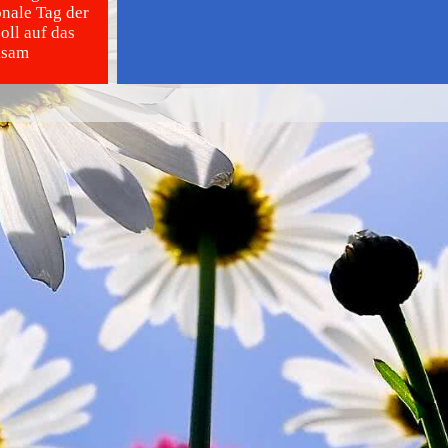
onale Tag der
oll auf das
ksam
unter anderem
egalisieren,
d aus guten