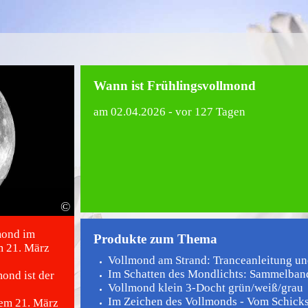
Wann ist Frühlingsvollmond
am
02.04.2026
- vor 127 Tagen
©
mond im
Produkte zum Thema
m 21. März
Vollmond am Strand: Tranceanleitung und
Im Schatten des Mondlichts: Sammelban
ond ist der
Vollmond klein 3-Docht grün/weiß/grau
Im Zeichen des Vollmonds - Vom Schicks
dem 21. März