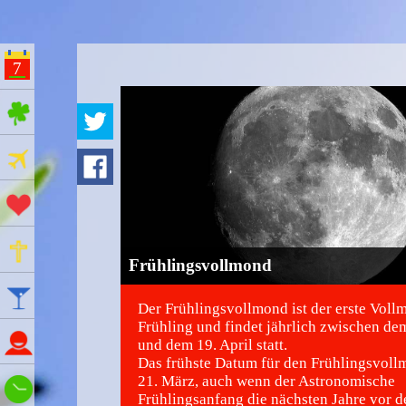
7
ges Feiertage
Ferien
Aktionstage
Gedenktage
Frühlingsvollmond
Feiertage
Der Frühlingsvollmond ist der erste Voll
Frühling und findet jährlich zwischen de
Namenstage
und dem 19. April statt.
Das frühste Datum für den Frühlingsvollm
21. März, auch wenn der Astronomische
Wie spät ist es?
Frühlingsanfang die nächsten Jahre vor 