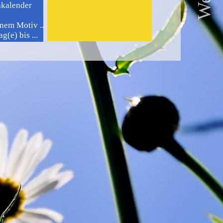
nkalender
nem Motiv ...
g(e) bis ...