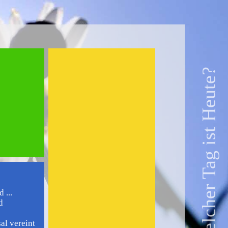
Welcher Tag ist Heute?
 ...
d
al vereint