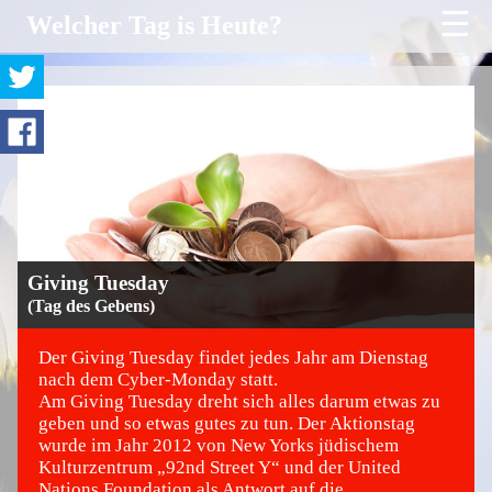
☰
Welcher Tag is Heute?
Giving Tuesday
(Tag des Gebens)
Der Giving Tuesday findet jedes Jahr am Dienstag
nach dem Cyber-Monday statt.
Am Giving Tuesday dreht sich alles darum etwas zu
©
geben und so etwas gutes zu tun. Der Aktionstag
wurde im Jahr 2012 von New Yorks jüdischem
Kulturzentrum „92nd Street Y“ und der United
Nations Foundation als Antwort auf die