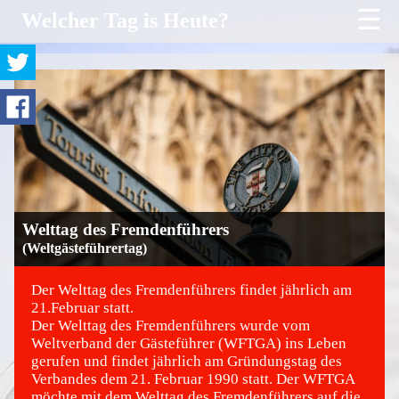
☰
Welcher Tag is Heute?
Welttag des Fremdenführers
(Weltgästeführertag)
Der Welttag des Fremdenführers findet jährlich am
21.Februar statt.
Der Welttag des Fremdenführers wurde vom
©
Weltverband der Gästeführer (WFTGA) ins Leben
gerufen und findet jährlich am Gründungstag des
Verbandes dem 21. Februar 1990 statt. Der WFTGA
möchte mit dem Welttag des Fremdenführers auf die