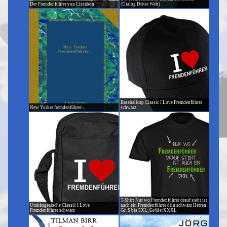
Der Fremdenführer von Lissabon
(Dialog Dritte Welt)
Baseballcap Classic I Love Fremdenführer
New Yorker fremdenführer ..
schwarz
T-Shirt Nur wo Fremdenführer drauf steht ist
Umhängetasche Classic I Love
auch ein Fremdenführer drin schwarz Herren
Fremdenführer schwarz
Gr. S bis 5XL, Größe:XXXL