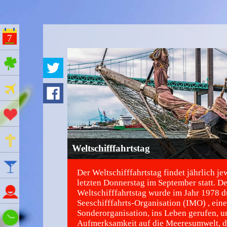
7
ges Feiertage
Ferien
Aktionstage
Gedenktage
Weltschifffahrtstag
Feiertage
Der Weltschifffahrtstag findet jährlich je
letzten Donnerstag im September statt. De
Namenstage
Weltschifffahrtstag wurde im Jahr 1978 d
Seeschifffahrts-Organisation (IMO) , ein
Sonderorganisation, ins Leben gerufen, u
Wie spät ist es?
Aufmerksamkeit auf die Meeresumwelt, d