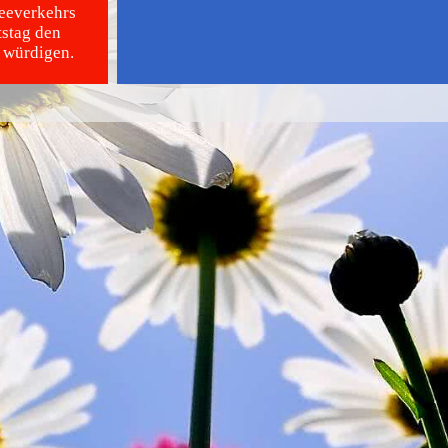
Seeverkehrs
tstag den
t würdigen.