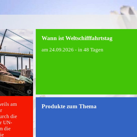
Wann ist Weltschifffahrtstag
am
24.09.2026
- in 48 Tagen
©
weils am
Produkte zum Thema
r
urch die
er UN-
m die
ie