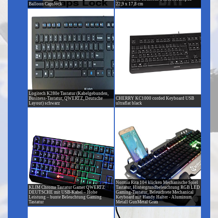
Balloon Capslock
22,9 x 17,8 cm
Logitech K280e Tastatur (Kabelgebunden,
Business-Tastatur, QWERTZ, Deutsche
CHERRY KC1000 corded Keyboard USB
Layout) schwarz
ultraflat black
Normia Rita 104 klicken Mechanische Spiel
KLIM Chroma Tastatur Gamer QWERTZ
Tastatur, Hintergrundbeleuchtung RGB LED
DEUTSCHE mit USB-Kabel – Hohe
Gaming-Tastatur, Beleuchtete Mechanical
Leistung – bunte Beleuchtung Gaming
Keyboard mit Handy Halter - Aluminum
Tastatur
Metall GunMetal Grau