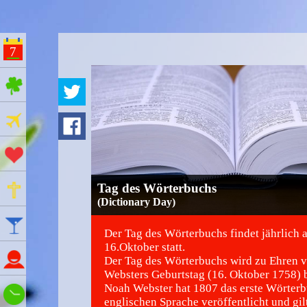
7
ges Feiertage
Ferien
Aktionstage
Gedenktage
Tag des Wörterbuchs
(Dictionary Day)
Feiertage
Der Tag des Wörterbuchs findet jährlich 
16.Oktober statt.
Namenstage
Der Tag des Wörterbuchs wird zu Ehren 
Websters Geburtstag (16. Oktober 1758) 
Noah Webster hat 1807 das erste Wörterb
Wie spät ist es?
englischen Sprache veröffentlicht und gilt