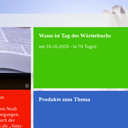
Wann ist Tag des Wörterbuchs
am
16.10.2026
- in 70 Tagen
©
am
Produkte zum Thema
von Noah
begangen.
uch der
 als „Vater