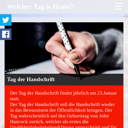
☰
Welcher Tag is Heute?
Tag der Handschrift
Der Tag der Handschrift findet jährlich am 23.Januar
statt.
Der Tag der Handschrift soll die Handschrift wieder
©
in das Bewusstsein der Öffentlichkeit bringen. Der
Tag wahrscheinlich auf den Geburtstag von John
Hancock zurück, welcher als erstes die
Unabhängigkeitskeitserklärung unterschrieb und für