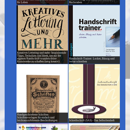
Ihr Leben
Buchstaben
Kreatives Lettering und mehr: Inspirierende
Tipps, Techniken und Ideen, um mit der
eigenen Handschrift wunderschöne
Handschrift-Trainer: Locker, flüssig und
Kunstwerke zu schaffen (mvg kreativ)
lesbar schreiben
Handgeschriebene Schriften:
Schriftenvorlagen für einfach und
leichtauszuführende Beschriftungen
Schreibschrift (SAS) - Das Selbstlernheft