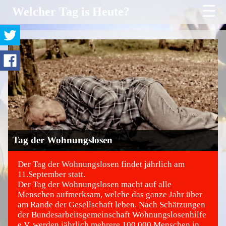
☰
Welcher Tag is Heute?
Tag der Wohnungslosen
Der Tag der Wohnungslosen findet jährlich am
11.September statt.
Der Tag der Wohnungslosen macht auf alle
©
Menschen aufmerksam, welche das ganze Jahr über
am Rande der Gesellschaft leben. Nach Schätzungen
der Bundesarbeitsgemeinschaft Wohnungslosenhilfe
e.V. werden jährlich mehrere 100.000 Menschen in