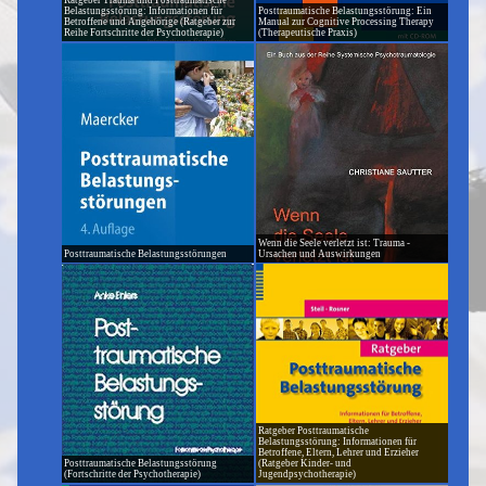
Ratgeber Trauma und Posttraumatische
Belastungsstörung: Informationen für
Posttraumatische Belastungsstörung: Ein
Betroffene und Angehörige (Ratgeber zur
Manual zur Cognitive Processing Therapy
Reihe Fortschritte der Psychotherapie)
(Therapeutische Praxis)
Wenn die Seele verletzt ist: Trauma -
Posttraumatische Belastungsstörungen
Ursachen und Auswirkungen
Ratgeber Posttraumatische
Belastungsstörung: Informationen für
Betroffene, Eltern, Lehrer und Erzieher
Posttraumatische Belastungsstörung
(Ratgeber Kinder- und
(Fortschritte der Psychotherapie)
Jugendpsychotherapie)