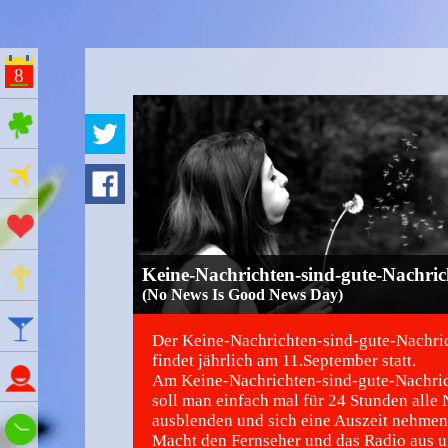
8
ges Feiertage
Ferien
Aktionstage
Gedenktage
Keine-Nachrichten-sind-gute-Nachri
(No News Is Good News Day)
Feiertage
Der Keine-Nachrichten-sind-gute-Nachri
findet jährlich am 11.September statt.
Namenstage
Am Keine-Nachrichten-sind-gute-Nachri
soll man einfach mal für 24 Stunden alle
ausblenden und sich eine Auszeit nehmen
Wie spät ist es?
Macht den Fernseher und das Radio aus u