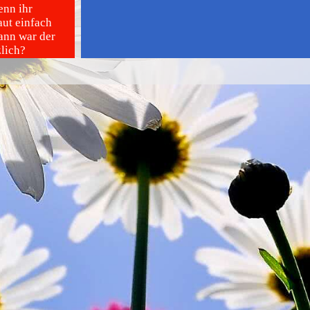
enn ihr
aut einfach
ann war der
zlich?
-sind-gute-
 ihr nicht
 Tragödien