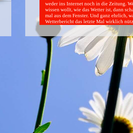
weder ins Internet noch in die Zeitung. W
wissen wollt, wie das Wetter ist, dann sch
mal aus dem Fenster. Und ganz ehrlich, w
Wetterbericht das letzte Mal wirklich nüt
Die Welt wird sich am Keine-Nachrichten
Nachrichten-Tag weiter drehen, auch wenn
über alle Krisen, Unglücke, Skandale und
Bescheid wisst.