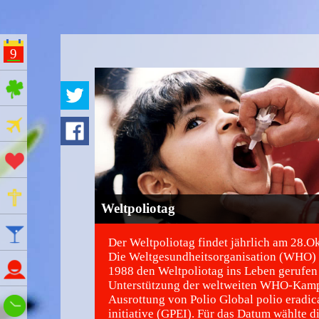
9
ges Feiertage
Ferien
Aktionstage
Gedenktage
Weltpoliotag
Feiertage
Der Weltpoliotag findet jährlich am 28.Ok
Die Weltgesundheitsorganisation (WHO) 
Namenstage
1988 den Weltpoliotag ins Leben gerufen 
Unterstützung der weltweiten WHO-Kam
Ausrottung von Polio Global polio eradic
Wie spät ist es?
initiative (GPEI). Für das Datum wählte