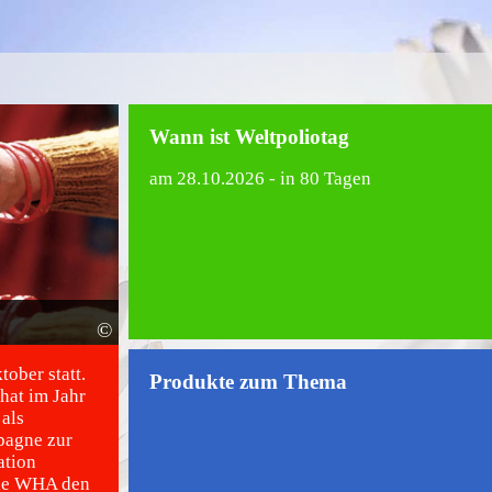
Wann ist Weltpoliotag
am
28.10.2026
- in 80 Tagen
©
tober statt.
Produkte zum Thema
hat im Jahr
als
pagne zur
ation
 die WHA den