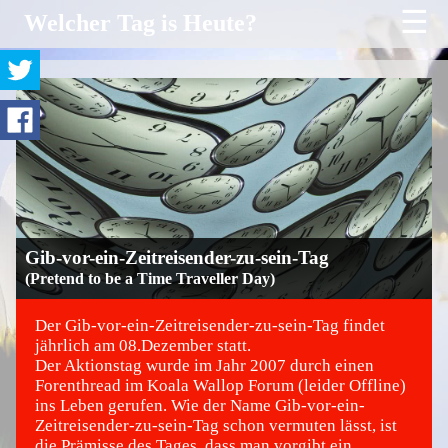
☰
Welcher Tag is Heute?
Gib-vor-ein-Zeitreisender-zu-sein-Tag
(Pretend to be a Time Traveller Day)
Der Gib-vor-ein-Zeitreisender-zu-sein-Tag findet
jährlich am 08.Dezember statt.
Der Aktionstag wurde im Jahr 2007 durch einen
©
Forenthread im Koala Wallop Forum (leider Offline)
ins Leben gerufen. Wie der Name Gib-vor-ein-
Zeitreisender-zu-sein-Tag schon vermuten lässt, ist
die Prämisse des Tages, dass man vorgibt ein