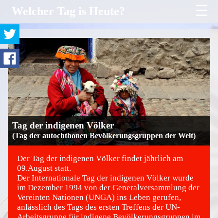
☰
Welcher Tag is Heute?
Tag der indigenen Völker
(Tag der autochthonen Bevölkerungsgruppen der Welt)
Der Tag der indigenen Völker findet jährlich am
09.August statt.
Der Internationale Tag der indigenen Völker wurde
©
im Dezember 1994 von der Generalversammlung der
Vereinten Nationen (UNGA) ins Leben gerufen,
anlässlich des Tags des ersten Treffens der UN-
Arbeitsgruppe für indigene Bevölkerungsgruppen im