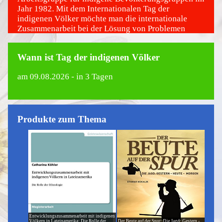
Jahr 1982. Mit dem Internationalen Tag der
indigenen Völker möchte man die internationale
Zusammenarbeit bei der Lösung von Problemen
stärken, denen sich indigene Bevölkerungen
beispielsweise auf den Gebieten der Kultur, der
Wann ist Tag der indigenen Völker
Bildung, der Gesundheit, der Menschenrechte, der
Umwelt sowie der sozialen und wirtschaftlichen
am
09.08.2026
- in 3 Tagen
Entwicklung gegenübersehen.
Produkte zum Thema
Entwicklungszusammenarbeit mit indigenen
Völkern in Lateinamerika: Die Rolle der
Der Beute auf der Spur: Die Jagd: Gestern -