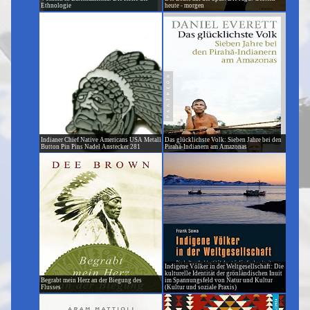
Ethnologie
heute - morgen
Indianer Chief Native Americans USA Metall
Das glücklichste Volk: Sieben Jahre bei den
Button Pin Pins Nadel Anstecker 281
Pirahã-Indianern am Amazonas
Indigene Völker in der Weltgesellschaft: Die
kulturelle Identität der grönländischen Inuit
Begrabt mein Herz an der Biegung des
im Spannungsfeld von Natur und Kultur
Flusses
(Kultur und soziale Praxis)