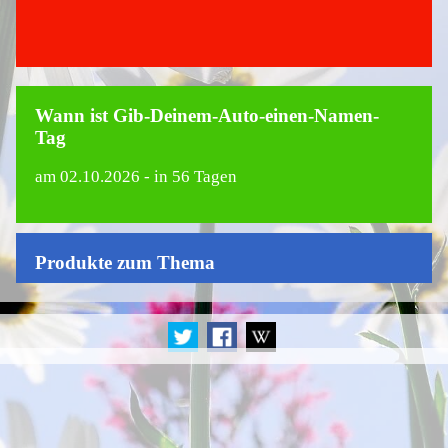
Wann ist Gib-Deinem-Auto-einen-Namen-
Tag
am
02.10.2026
- in 56 Tagen
Produkte zum Thema