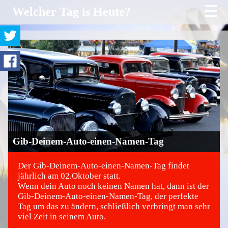
☰
Welcher Tag is Heute?
Gib-Deinem-Auto-einen-Namen-Tag
Der Gib-Deinem-Auto-einen-Namen-Tag findet
jährlich am 02.Oktober statt.
Wenn dein Auto noch keinen Namen hat, dann ist der
©
Gib-Deinem-Auto-einen-Namen-Tag, der perfekte
Tag um das zu ändern, schließlich verbringt man sehr
viel Zeit in seinem Auto.