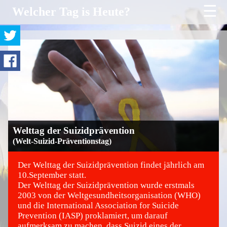
☰
Welcher Tag is Heute?
Welttag der Suizidprävention
(Welt-Suizid-Präventionstag)
Der Welttag der Suizidprävention findet jährlich am
10.September statt.
Der Welttag der Suizidprävention wurde erstmals
©
2003 von der Weltgesundheitsorganisation (WHO)
und die International Association for Suicide
Prevention (IASP) proklamiert, um darauf
aufmerksam zu machen, dass Suizid eines der