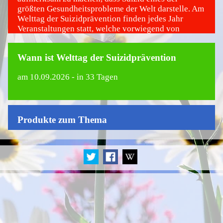
größten Gesundheitsprobleme der Welt darstelle. Am
Welttag der Suizidprävention finden jedes Jahr
Veranstaltungen statt, welche vorwiegend von
Organisationen aus dem Gesundheitsbereich bzw.
der Suizidprävention abgehalten werden.
Wann ist Welttag der Suizidprävention
am
10.09.2026
- in 33 Tagen
Produkte zum Thema