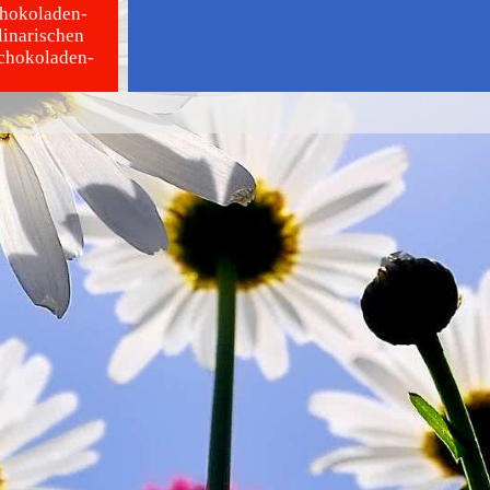
chokoladen-
linarischen
Schokoladen-
t.