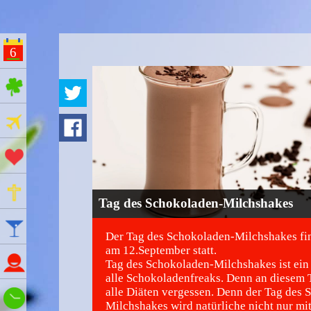
6
ges Feiertage
Ferien
Aktionstage
Gedenktage
Tag des Schokoladen-Milchshakes
Feiertage
Der Tag des Schokoladen-Milchshakes fin
am 12.September statt.
Namenstage
Tag des Schokoladen-Milchshakes ist ein 
alle Schokoladenfreaks. Denn an diesem
alle Diäten vergessen. Denn der Tag des
Wie spät ist es?
Milchshakes wird natürliche nicht nur mi