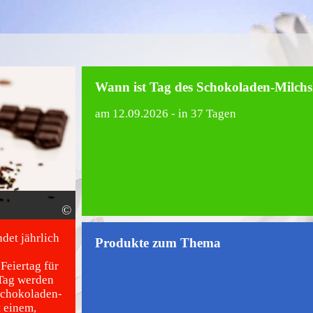
Wann ist Tag des Schokoladen-Milch
am
12.09.2026
- in 37 Tagen
©
det jährlich
Produkte zum Thema
Feiertag für
 Tag werden
 Schokoladen-
t einem,