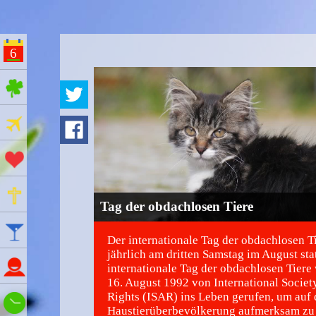
6
ges Feiertage
Ferien
Aktionstage
Gedenktage
Tag der obdachlosen Tiere
Feiertage
Der internationale Tag der obdachlosen Ti
jährlich am dritten Samstag im August sta
Namenstage
internationale Tag der obdachlosen Tier
16. August 1992 von International Societ
Rights (ISAR) ins Leben gerufen, um auf 
Wie spät ist es?
Haustierüberbevölkerung aufmerksam z