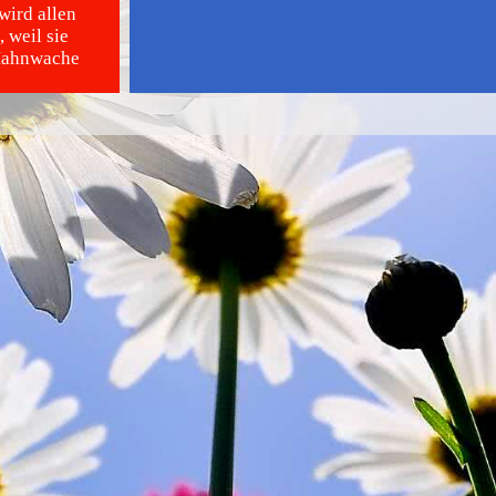
wird allen
 weil sie
 Mahnwache
ölkerung