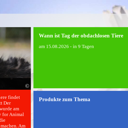
Wann ist Tag der obdachlosen Tiere
am
15.08.2026
- in 9 Tagen
©
ere findet
Produkte zum Thema
tt Der
e wurde am
y for Animal
die
u machen. Am