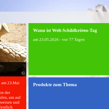
Wann ist Welt-Schildkröten-Tag
am
23.05.2026
- vor 77 Tagen
©
h am 23.Mai
Produkte zum Thema
on der
ufen, um auf
uweisen und
fentlich