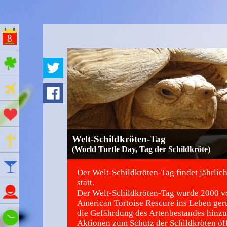
8
ges Feiertage
Ferien
Aktionstage
Gedenktage
Welt-Schildkröten-Tag
(World Turtle Day, Tag der Schildkröte)
Feiertage
Der Welt-Schildkröten-Tag findet jährlic
statt.
Namenstage
Der Welt-Schildkröten-Tag wurde 2000 v
American Tortoise Rescure ins Leben ger
die Gefährdung des Artenbestandes hinz
Wie spät ist es?
Aktionen zum Schutz der Schildkröten öf