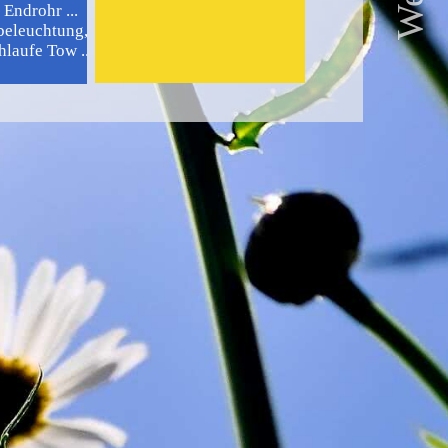
Endrohr ...
leuchtung, ...
laufe Tow ...
lle ...