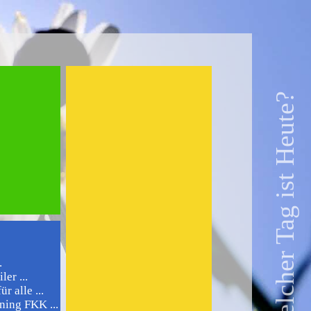
Welcher Tag ist Heute?
.
er ...
r alle ...
ing FKK ...