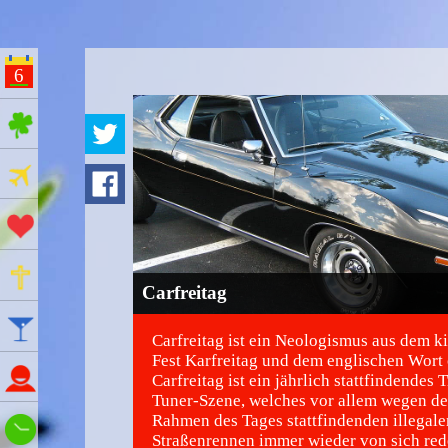
6
ges Feiertage
Ferien
Aktionstage
Gedenktage
Carfreitag
Feiertage
Carfreitag ist ein Neologismus aus dem k
Fest Karfreitag und dem englischen Wort 
Namenstage
Carfreitag ist ein jährlich stattfindendes 
Tuner-Szene, welches vor allem wegen de
Rahmen des Tages stattfindenden illegale
Wie spät ist es?
Straßenrennen immer wieder von sich red