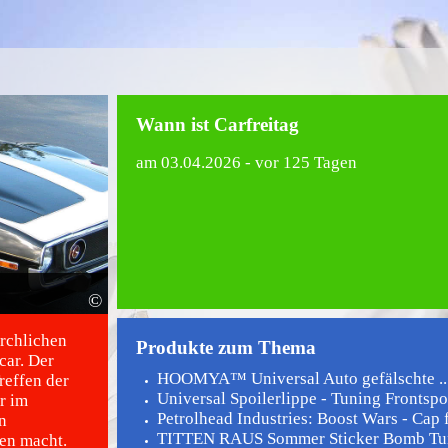
Wann ist Carfreitag
am
03.04.2026
- vor 125 Tagen
©
irchlichen
Produkte zum Thema
car. Der
HOOMYA™ Universal Auto gefälschte ..
Treffen der
Universal Spoilerlippe - Tuning Frontspoil
r im
Petrolhead Industries: Boost Wars - Cap fü
n
TITTEN RAUS Sommer Sticker Bomb Tun
en macht.