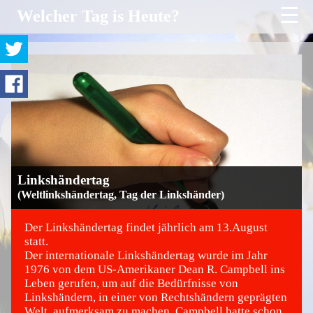
☰
Welcher Tag is Heute?
Linkshändertag
(Weltlinkshändertag, Tag der Linkshänder)
Der Linkshändertag findet jährlich am 13.August
statt.
Der internationale Linkshändertag wurde im Jahr
©
1976 von dem US-Amerikaner Dean R. Campbell ins
Leben gerufen, um auf die Bedürfnisse von
Linkshändern, in einer von Rechtshändern geprägten
Welt, aufmerksam zu machen. Campbell hatte schon