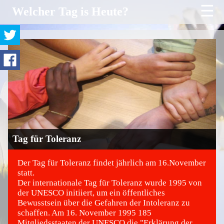
☰
Welcher Tag is Heute?
Tag für Toleranz
Der Tag für Toleranz findet jährlich am 16.November
statt.
Der internationale Tag für Toleranz wurde 1995 von
©
der UNESCO initiiert, um ein öffentliches
Bewusstsein über die Gefahren der Intoleranz zu
schaffen. Am 16. November 1995 185
Mitgliedsstaaten der UNESCO die "Erklärung der