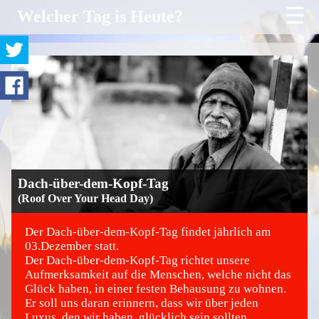
☰
Welcher Tag is Heute?
Dach-über-dem-Kopf-Tag
(Roof Over Your Head Day)
Der Dach-über-dem-Kopf-Tag findet jährlich am
03.Dezember statt.
Der Dach-über-dem-Kopf-Tag richtet unsere
©
Aufmerksamkeit auf die Menschen, welche nicht das
Glück haben, in einer festen Behausung zu wohnen.
Er soll uns daran erinnern, dass wir über jeden
Luxus, den wir haben, glücklich sein sollten.