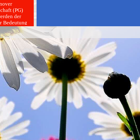
nover
chaft (PG)
erden der
er Bedeutung
ung der Erde
zu zählen
te
ge, Quellen
n
topen,
useen