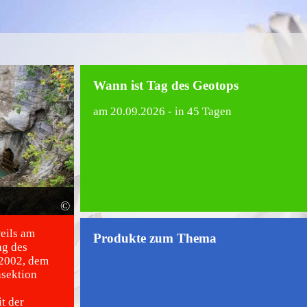
Wann ist Tag des Geotops
am
20.09.2026
- in 45 Tagen
©
weils am
Produkte zum Thema
ag des
 2002, dem
hsektion
t der