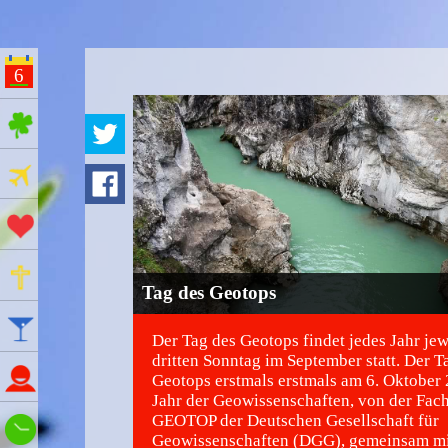
6
ges Feiertage
Ferien
Aktionstage
Gedenktage
Tag des Geotops
Feiertage
Der Tag des Geotops findet jedes Jahr je
dritten Sonntag im September statt. Der T
Namenstage
Geotops erstmals erstmals am 6. Oktober
Jahr der Geowissenschaften, von der Fac
GEOTOP der Deutschen Gesellschaft für
Wie spät ist es?
Geowissenschaften (DGG), gemeinsam mi