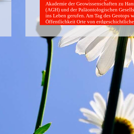
Akademie der Geowissenschaften zu Han
(AGH) und der Paläontologischen Gesells
ins Leben gerufen. Am Tag des Geotops w
Öffentlichkeit Orte von erdgeschichtlich
vorgestellt, an welchen man die Entwickl
und des Lebens nachvollziehen kann. Da
Geologisch herausragende und sehenswer
Aufschlüsse, Landschaftsformen, Findlin
und Höhlen. An diesem Aktionstag werde
fachkundige Führungen in Geoparks, Geo
Besucherbergwerken, Lehrpfaden und M
angeboten.