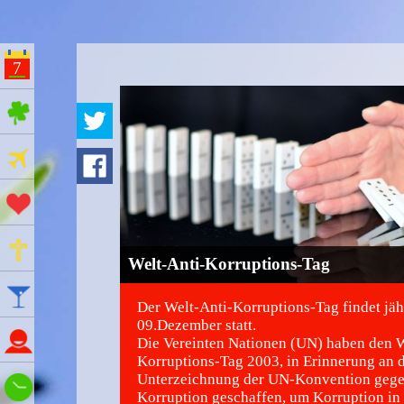
7
ges Feiertage
Ferien
Aktionstage
Gedenktage
Welt-Anti-Korruptions-Tag
Feiertage
Der Welt-Anti-Korruptions-Tag findet jäh
09.Dezember statt.
Namenstage
Die Vereinten Nationen (UN) haben den W
Korruptions-Tag 2003, in Erinnerung an 
Unterzeichnung der UN-Konvention geg
Wie spät ist es?
Korruption geschaffen, um Korruption i