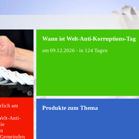
Wann ist Welt-Anti-Korruptions-Tag
am
09.12.2026
- in 124 Tagen
©
rlich am
Produkte zum Thema
elt-Anti-
die
en
n Gemeinden