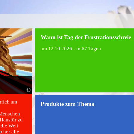
Wann ist Tag der Frustrationsschreie
am
12.10.2026
- in 67 Tagen
©
hrlich am
Produkte zum Thema
e Menschen
 Haustür zu
 die Welt
cher alle