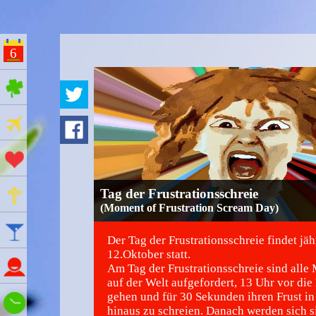
6
ges Feiertage
Ferien
Aktionstage
Gedenktage
Tag der Frustrationsschreie
(Moment of Frustration Scream Day)
Feiertage
Der Tag der Frustrationsschreie findet jä
12.Oktober statt.
Namenstage
Am Tag der Frustrationsschreie sind all
auf der Welt aufgefordert, 13 Uhr vor die
gehen und für 30 Sekunden ihren Frust in
Wie spät ist es?
hinaus zu schreien. Danach werden sich si