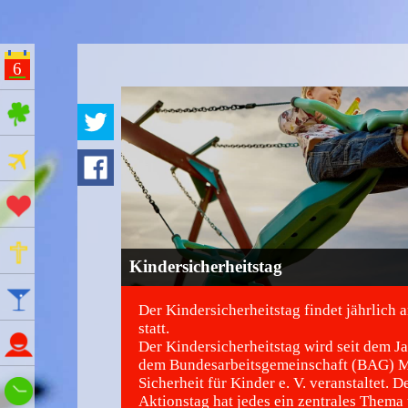
6
ges Feiertage
Ferien
Aktionstage
Gedenktage
Kindersicherheitstag
Feiertage
Der Kindersicherheitstag findet jährlich 
statt.
Namenstage
Der Kindersicherheitstag wird seit dem J
dem Bundesarbeitsgemeinschaft (BAG) 
Sicherheit für Kinder e. V. veranstaltet. D
Wie spät ist es?
Aktionstag hat jedes ein zentrales Thema