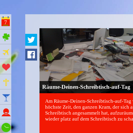
7
ges Feiertage
Ferien
Aktionstage
Gedenktage
Räume-Deinen-Schreibtisch-auf-Tag
Feiertage
Am Räume-Deinen-Schreibtisch-auf-Tag 
höchste Zeit, den ganzen Kram, der sich 
Namenstage
Schreibtisch angesammelt hat, aufzuräu
wieder platz auf dem Schreibtisch zu scha
Wie spät ist es?