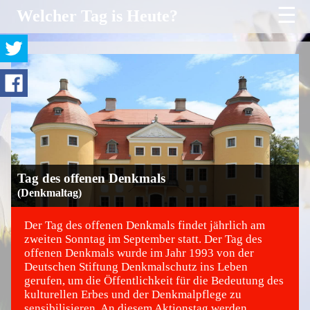
☰
Welcher Tag is Heute?
Tag des offenen Denkmals
(Denkmaltag)
Der Tag des offenen Denkmals findet jährlich am
zweiten Sonntag im September statt. Der Tag des
offenen Denkmals wurde im Jahr 1993 von der
©
Deutschen Stiftung Denkmalschutz ins Leben
gerufen, um die Öffentlichkeit für die Bedeutung des
kulturellen Erbes und der Denkmalpflege zu
sensibilisieren. An diesem Aktionstag werden