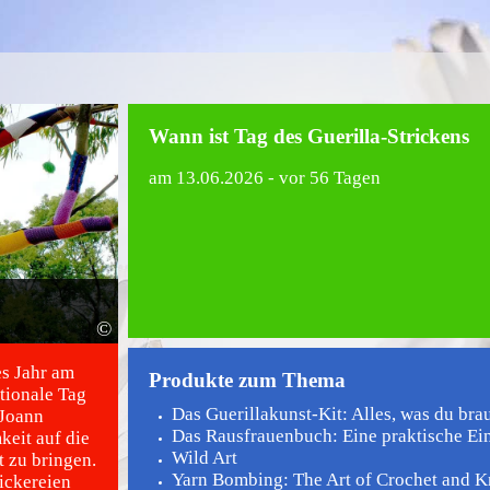
Wann ist Tag des Guerilla-Strickens
am
13.06.2026
- vor 56 Tagen
©
es Jahr am
Produkte zum Thema
ationale Tag
Das Guerillakunst-Kit: Alles, was du brau
 Joann
Das Rausfrauenbuch: Eine praktische Ein
keit auf die
Wild Art
t zu bringen.
Yarn Bombing: The Art of Crochet and Kn
ickereien