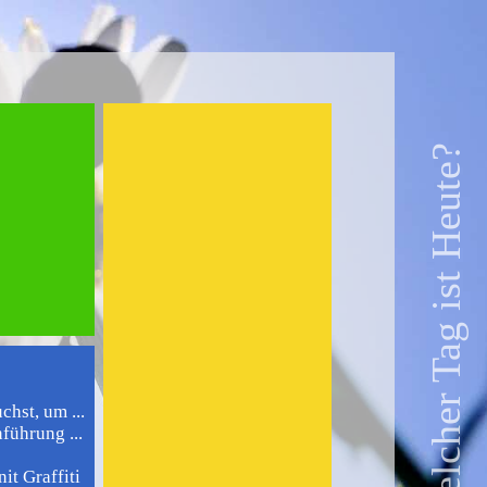
Welcher Tag ist Heute?
chst, um ...
führung ...
it Graffiti