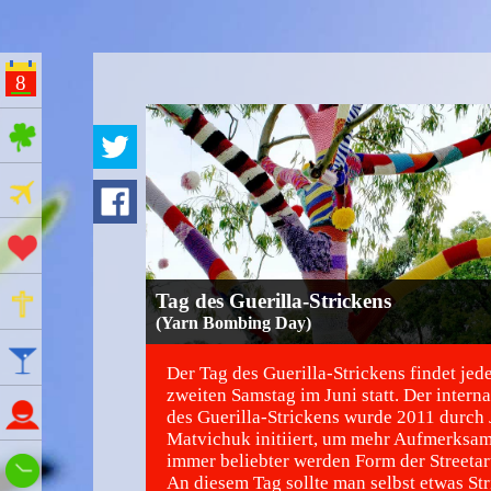
8
ges Feiertage
Ferien
Aktionstage
Gedenktage
Tag des Guerilla-Strickens
(Yarn Bombing Day)
Feiertage
Der Tag des Guerilla-Strickens findet jed
zweiten Samstag im Juni statt. Der intern
Namenstage
des Guerilla-Strickens wurde 2011 durch
Matvichuk initiiert, um mehr Aufmerksam
immer beliebter werden Form der Streetar
Wie spät ist es?
An diesem Tag sollte man selbst etwas Str